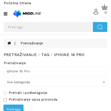
Početna Strana
Sve
kategorije
0
MOBILNI
TELEFONI
I
TABLETI
Pretraživanje
TELEFONI
PRETRAŽIVANJE - TAG - IPHONE 16 PRO
NA
AKCIJI
Pretraživanje:
SMART
WATCH
OPREMA
ZA
Pretraži i podkategorije
MOBILNE
Pretraživanje opisa proizvoda
TELEFONE