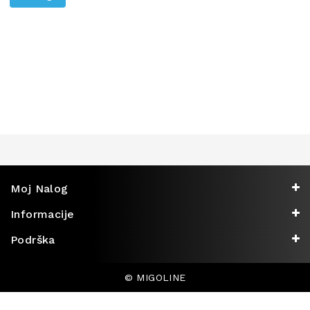
DEVIA
OPREMA
XO
PRATEĆA
OPREMA
FUTROLE
ZA
MOBILNE
TELEFONE
Moj Nalog
Informacije
Podrška
© MIGOLINE