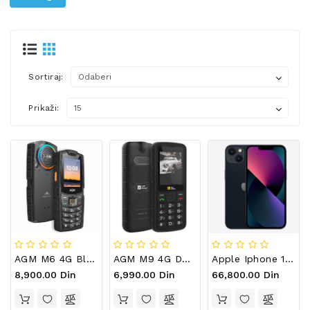
DEVIA
OPREMA
XO
PRATEĆA
OPREMA
Sortiraj:
FUTROLE
Prikaži:
ZA
MOBILNE
TELEFONE
AGM M6 4G Black
AGM M9 4G DS Crni
Apple Iphone 13 128GB Midnight
8,900.00 Din
6,990.00 Din
66,800.00 Din