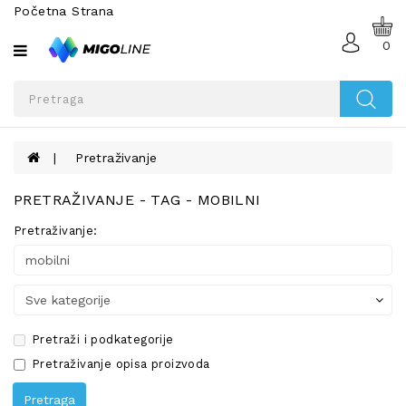
Početna Strana
Sve
kategorije
0
MOBILNI
TELEFONI
I
TABLETI
Pretraživanje
TELEFONI
PRETRAŽIVANJE - TAG - MOBILNI
NA
AKCIJI
Pretraživanje:
SMART
WATCH
OPREMA
ZA
Pretraži i podkategorije
MOBILNE
Pretraživanje opisa proizvoda
TELEFONE