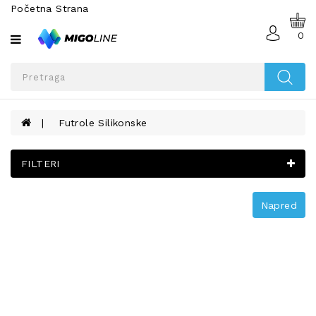
Početna Strana
Sve
kategorije
0
MOBILNI
TELEFONI
I
TABLETI
Futrole Silikonske
TELEFONI
NA
FILTERI
AKCIJI
SMART
Napred
WATCH
OPREMA
ZA
MOBILNE
TELEFONE