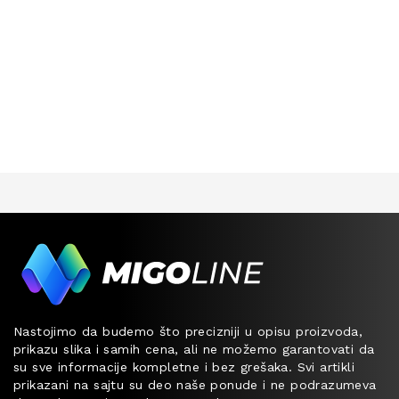
DEVIA
OPREMA
XO
PRATEĆA
OPREMA
FUTROLE
ZA
MOBILNE
TELEFONE
Nastojimo da budemo što precizniji u opisu proizvoda,
prikazu slika i samih cena, ali ne možemo garantovati da
su sve informacije kompletne i bez grešaka. Svi artikli
prikazani na sajtu su deo naše ponude i ne podrazumeva