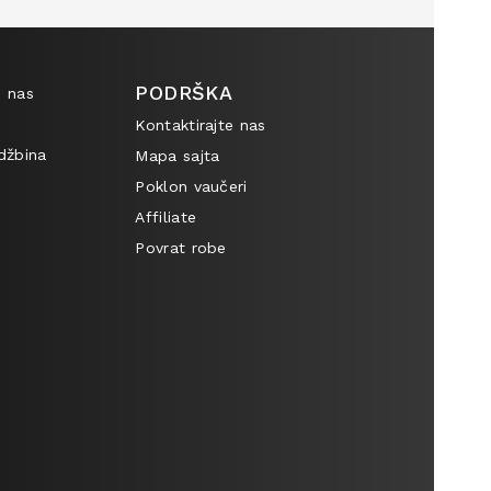
PODRŠKA
e nas
Kontaktirajte nas
udžbina
Mapa sajta
Poklon vaučeri
Affiliate
Povrat robe