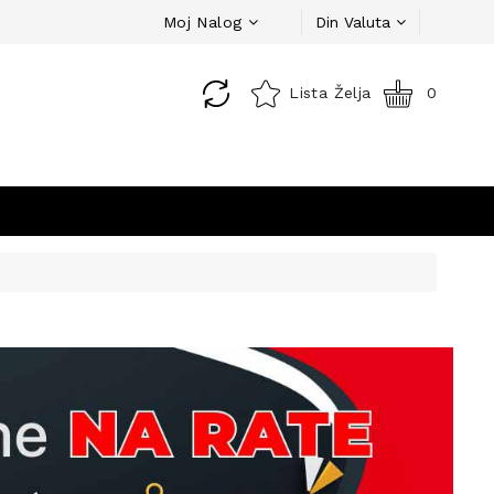
Moj Nalog
Din
Valuta
Lista Želja
0