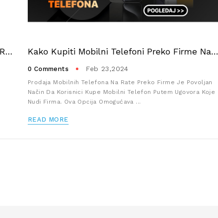
ZAŠTO DA KUPITE MOBILNI TELEFON NA RATE
Kako Kupiti Mobilni Telefoni Preko Firme Na 
Feb 23,2024
0 Comments
Prodaja Mobilnih Telefona Na Rate Preko Firme Je Povoljan
Način Da Korisnici Kupe Mobilni Telefon Putem Ugovora Koje
Nudi Firma. Ova Opcija Omogućava ...
READ MORE