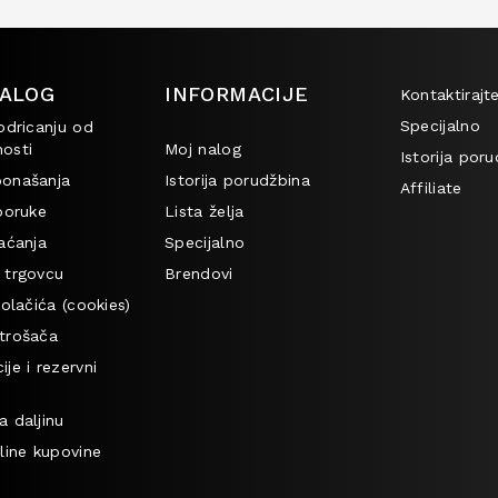
ALOG
INFORMACIJE
Kontaktirajt
Specijalno
odricanju od
osti
Moj nalog
Istorija por
onašanja
Istorija porudžbina
Affiliate
poruke
Lista želja
aćanja
Specijalno
 trgovcu
Brendovi
kolačića (cookies)
trošača
je i rezervni
a daljinu
line kupovine