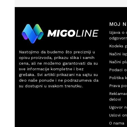
MOJ N
Izjava o 
odgovorn
Kodeks p
Nastojimo da budemo što precizniji u
Načini is
opisu proizvoda, prikazu slika i samih
Načini pl
cena, ali ne možemo garantovati da su
sve informacije kompletne i bez
Podaci o
grešaka. Svi artikli prikazani na sajtu su
Politika 
deo naše ponude i ne podrazumeva da
Prava po
su dostupni u svakom trenutku.
Reklamaci
delovi
Ugovor n
Uslovi on
O nama