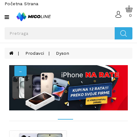
Početna Strana
Sve
kategorije
0
MOBILNI
TELEFONI
I
TABLETI
Prodavci
Dyson
TELEFONI
NA
AKCIJI
SMART
WATCH
OPREMA
ZA
MOBILNE
TELEFONE