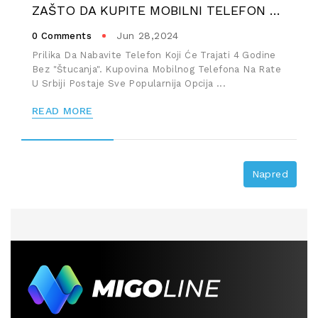
ZAŠTO DA KUPITE MOBILNI TELEFON NA RATE
Jun 28,2024
0 Comments
0 Co
Prilika Da Nabavite Telefon Koji Će Trajati 4 Godine
Prod
Bez "štucanja". Kupovina Mobilnog Telefona Na Rate
Povol
U Srbiji Postaje Sve Popularnija Opcija ...
Pute
Omog
READ MORE
REA
Napred