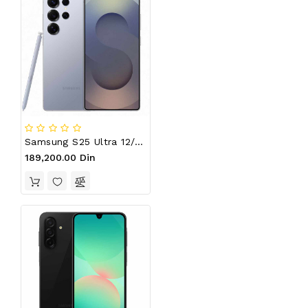
DEVIA
OPREMA
XO
PRATEĆA
OPREMA
FUTROLE
ZA
MOBILNE
TELEFONE
Samsung S25 Ultra 12/512GB Titanium Silver Blue
189,200.00 Din