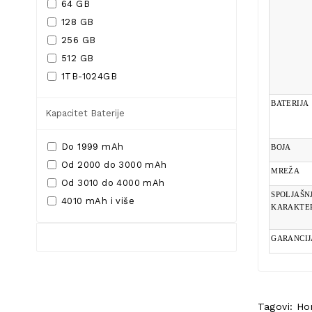
64 GB
128 GB
256 GB
512 GB
1TB-1024GB
BATERIJA
Kapacitet Baterije
Do 1999 mAh
BOJA
Od 2000 do 3000 mAh
MREŽA
Od 3010 do 4000 mAh
SPOLJAŠN
4010 mAh i više
KARAKTER
GARANCIJ
Tagovi:
Ho