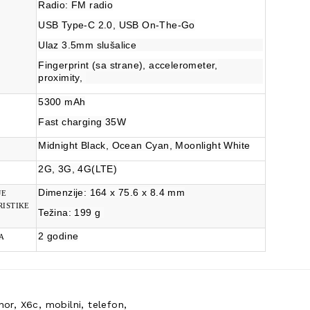
Radio: FM radio
USB Type-C 2.0, USB On-The-Go
Ulaz 3.5mm slušalice
Fingerprint (sa strane), accelerometer,
proximity,
5300 mAh
Fast charging 35W
Midnight Black, Ocean Cyan, Moonlight White
2G, 3G, 4G(LTE)
Dimenzije:
164 x 75.6 x 8.4
mm
JE
ISTIKE
Težina: 199 g
2 godine
A
nor
,
X6c
,
mobilni
,
telefon
,