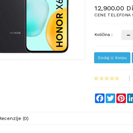
12,900.00 D
CENE TELEFONA 
Količina :
Dodaj U Korpu
Facebook
Twitter
Pin
Recenzije (0)