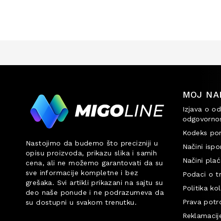
MOJ NA
Izjava o od
odgovornos
Kodeks po
Nastojimo da budemo što precizniji u
Načini ispo
opisu proizvoda, prikazu slika i samih
Načini plać
cena, ali ne možemo garantovati da su
sve informacije kompletne i bez
Podaci o t
grešaka. Svi artikli prikazani na sajtu su
Politika ko
deo naše ponude i ne podrazumeva da
Prava potr
su dostupni u svakom trenutku.
Reklamacije