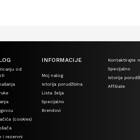
LOG
INFORMACIJE
Kontaktirajte 
Specijalno
ricanju od
ti
Moj nalog
Istorija porudž
našanja
Istorija porudžbina
Affiliate
ruke
Lista želja
anja
Specijalno
rgovcu
Brendovi
lačića (cookies)
ošača
 i rezervni