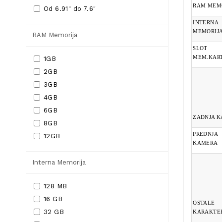
RAM MEM
Od 6.91" do 7.6"
INTERNA
MEMORIJ
RAM Memorija
SLOT
MEM.KAR
1GB
2GB
3GB
4GB
6GB
ZADNJA 
8GB
PREDNJA
12GB
KAMERA
Interna Memorija
128 MB
16 GB
OSTALE
32 GB
KARAKTER