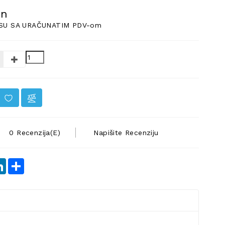
in
SU SA URAČUNATIM PDV-om
0 Recenzija(e)
Napišite Recenziju
terest
LinkedIn
Share