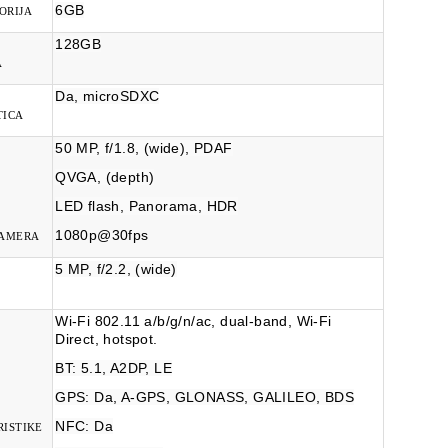
6GB
ORIJA
128GB
A
Da, microSDXC
TICA
50 MP, f/1.8, (wide), PDAF
QVGA, (depth)
LED flash, Panorama, HDR
1080p@30fps
KAMERA
5 MP, f/2.2, (wide)
Wi-Fi 802.11 a/b/g/n/ac, dual-band, Wi-Fi
Direct, hotspot.
BT: 5.1, A2DP, LE
GPS: Da, A-GPS, GLONASS, GALILEO, BDS
NFC: Da
ISTIKE